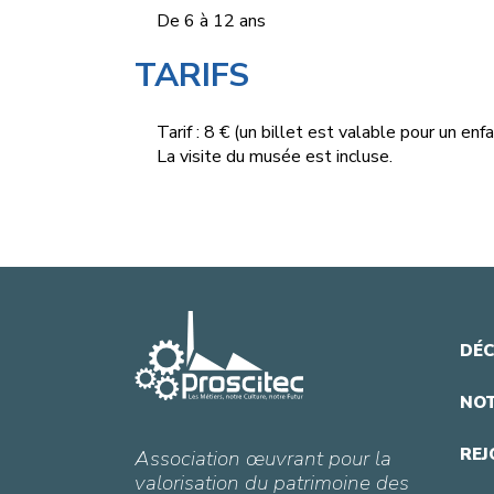
De 6 à 12 ans
TARIFS
Tarif : 8 € (un billet est valable pour un e
La visite du musée est incluse.
DÉC
NOT
REJ
Association œuvrant pour la
valorisation du patrimoine des