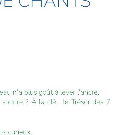
DE CHANTS
au n’a plus goût à lever l’ancre.
sourire ? À la clé : le Trésor des 7
ns curieux.