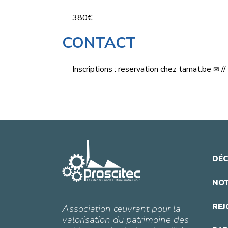
380€
CONTACT
Inscriptions :
reservation
chez
tamat.be
//
DÉC
NOT
REJ
Association œuvrant pour la
valorisation du patrimoine des