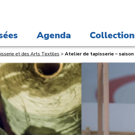
sées
Agenda
Collection
serie et des Arts Textiles
>
Atelier de tapisserie – saiso