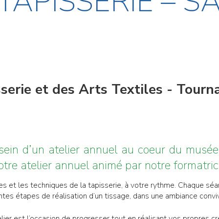
TAPISSERIE – S
erie et des Arts Textiles - Tourna
u sein d’un atelier annuel au coeur du musé
notre atelier annuel animé par notre formatric
es et les techniques de la tapisserie, à votre rythme. Chaque sé
entes étapes de réalisation d’un tissage, dans une ambiance convivi
lier est l’occasion de progresser tout en réalisant vos propres cr