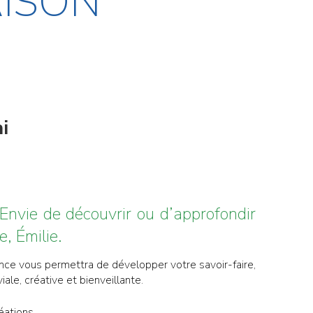
AISON
i
eEnvie de découvrir ou d’approfondir
e, Émilie.
ance vous permettra de développer votre savoir-faire,
ale, créative et bienveillante.
éations.