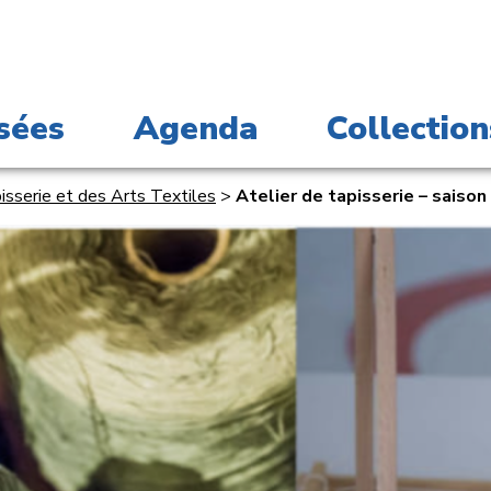
sées
Agenda
Collection
serie et des Arts Textiles
>
Atelier de tapisserie – saiso