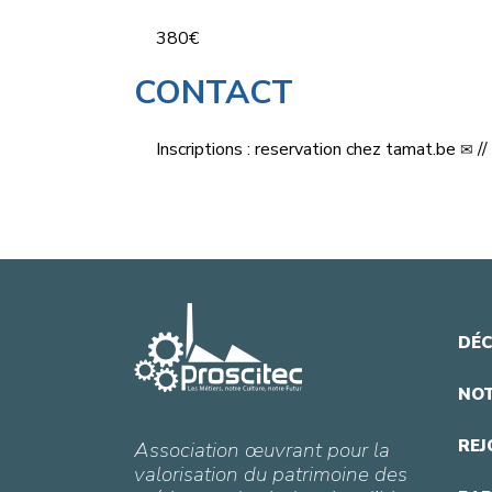
380€
CONTACT
Inscriptions :
reservation
chez
tamat.be
//
DÉC
NOT
REJ
Association œuvrant pour la
valorisation du patrimoine des