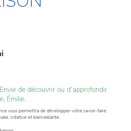
AISON
i
eEnvie de découvrir ou d’approfondir
e, Émilie.
ance vous permettra de développer votre savoir-faire,
ale, créative et bienveillante.
éations.