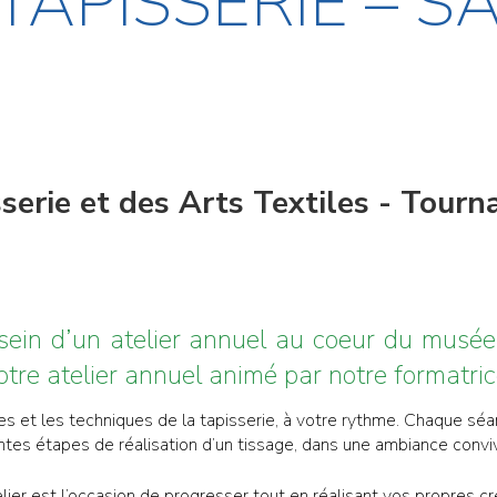
TAPISSERIE – S
erie et des Arts Textiles - Tourna
u sein d’un atelier annuel au coeur du musé
notre atelier annuel animé par notre formatric
es et les techniques de la tapisserie, à votre rythme. Chaque sé
entes étapes de réalisation d’un tissage, dans une ambiance convivi
lier est l’occasion de progresser tout en réalisant vos propres cr