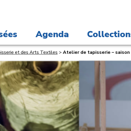
sées
Agenda
Collection
serie et des Arts Textiles
>
Atelier de tapisserie – saiso