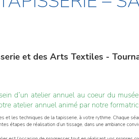
TAPISSERIE – S
erie et des Arts Textiles - Tourna
u sein d’un atelier annuel au coeur du musé
notre atelier annuel animé par notre formatric
es et les techniques de la tapisserie, à votre rythme. Chaque sé
entes étapes de réalisation d’un tissage, dans une ambiance convivi
lier est l’occasion de progresser tout en réalisant vos propres cr