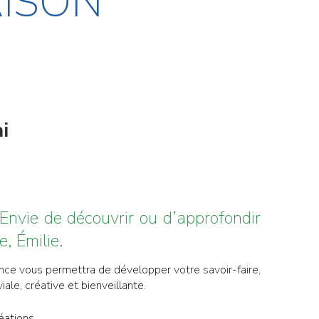
AISON
i
eEnvie de découvrir ou d’approfondir
e, Émilie.
ance vous permettra de développer votre savoir-faire,
ale, créative et bienveillante.
éations.