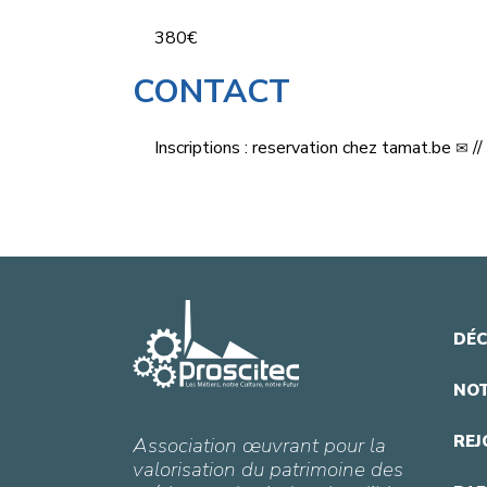
380€
CONTACT
Inscriptions :
reservation
chez
tamat.be
//
DÉC
NOT
REJ
Association œuvrant pour la
valorisation du patrimoine des