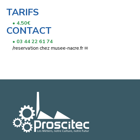
TARIFS
4.50€
CONTACT
03 44 22 61 74
/
reservation
chez
musee-nacre.fr