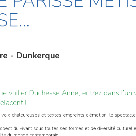
 PARISSE MÉTI
E...
ire - Dunkerque
e voilier Duchesse Anne, entrez dans l’univ
elacent !
ix chaleureuses et textes empreints d’émotion, le spectacle "É
espect du vivant sous toutes ses formes et de diversité culturell
multe du monde contemporain.