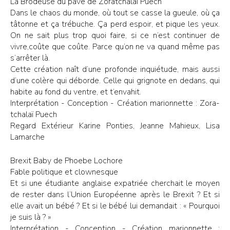
La Brodeuse du pavé de Zoratchalaï Puech
Dans le chaos du monde, où tout se casse la gueule, où ça
tâtonne et ça trébuche. Ça perd espoir, et pique les yeux.
On ne sait plus trop quoi faire, si ce n’est continuer de
vivre,coûte que coûte. Parce qu’on ne va quand même pas
s’arrêter là.
Cette création naît d’une profonde inquiétude, mais aussi
d’une colère qui déborde. Celle qui grignote en dedans, qui
habite au fond du ventre, et t’envahit.
Interprétation - Conception - Création marionnette : Zora-
tchalaï Puech
Regard Extérieur Karine Ponties, Jeanne Mahieux, Lisa
Lamarche
Brexit Baby de Phoebe Lochore
Fable politique et clownesque
Et si une étudiante anglaise expatriée cherchait le moyen
de rester dans l’Union Européenne après le Brexit ? Et si
elle avait un bébé ? Et si le bébé lui demandait : « Pourquoi
je suis là ? »
Interprétation - Conception - Création marionnette :