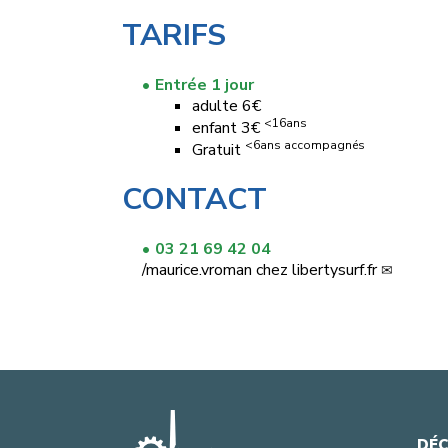
TARIFS
Entrée 1 jour
adulte 6€
<16ans
enfant 3€
<6ans accompagnés
Gratuit
CONTACT
03 21 69 42 04
/
maurice.vroman
chez
libertysurf.fr
DÉC