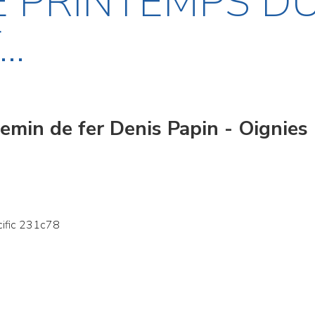
E PRINTEMPS D
..
emin de fer Denis Papin - Oignies
cific 231c78