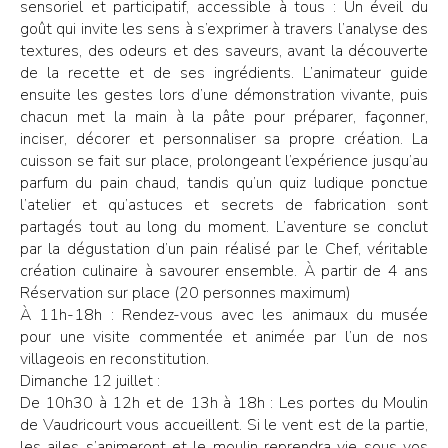
sensoriel et participatif, accessible à tous : Un éveil du
goût qui invite les sens à s’exprimer à travers l’analyse des
textures, des odeurs et des saveurs, avant la découverte
de la recette et de ses ingrédients. L’animateur guide
ensuite les gestes lors d’une démonstration vivante, puis
chacun met la main à la pâte pour préparer, façonner,
inciser, décorer et personnaliser sa propre création. La
cuisson se fait sur place, prolongeant l’expérience jusqu’au
parfum du pain chaud, tandis qu’un quiz ludique ponctue
l’atelier et qu’astuces et secrets de fabrication sont
partagés tout au long du moment. L’aventure se conclut
par la dégustation d’un pain réalisé par le Chef, véritable
création culinaire à savourer ensemble. À partir de 4 ans
Réservation sur place (20 personnes maximum)
À 11h-18h : Rendez-vous avec les animaux du musée
pour une visite commentée et animée par l’un de nos
villageois en reconstitution.
Dimanche 12 juillet :
De 10h30 à 12h et de 13h à 18h : Les portes du Moulin
de Vaudricourt vous accueillent. Si le vent est de la partie,
les ailes s’animeront et le moulin reprendra vie sous vos