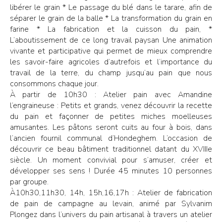
libérer le grain * Le passage du blé dans le tarare, afin de
séparer le grain de la balle * La transformation du grain en
farine * La fabrication et la cuisson du pain, *
L’aboutissement de ce long travail paysan Une animation
vivante et participative qui permet de mieux comprendre
les savoir-faire agricoles d’autrefois et l’importance du
travail de la terre, du champ jusqu’au pain que nous
consommons chaque jour.
À partir de 10h30 : Atelier pain avec Amandine
l’engraineuse : Petits et grands, venez découvrir la recette
du pain et façonner de petites miches moelleuses
amusantes. Les pâtons seront cuits au four à bois, dans
l’ancien fournil communal d’Hondeghem. L’occasion de
découvrir ce beau bâtiment traditionnel datant du XVIIIe
siècle. Un moment convivial pour s’amuser, créer et
développer ses sens ! Durée 45 minutes 10 personnes
par groupe.
À10h30,11h30, 14h, 15h,16,17h : Atelier de fabrication
de pain de campagne au levain, animé par Sylvanim
Plongez dans l’univers du pain artisanal à travers un atelier