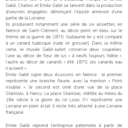
Gallé. Charles et Emile Gallé se lancent dans la production
d’oeuvres engagées, dénonçant l’injuste annexion d’une
partie de la Lorraine.
Ils produisent notamment une série de six assiettes en
faïence de Saint-Clément, au décor peint en bleu, sur le
thème de la guerre de 1870. Guillaume Ier y est comparé
à un canard tudesque (rude et grossier). Dans la même
veine, le musée Gallé-Juillet conserve deux coupelles,
l’une au décor de fleur de lys « à oeufs toujours fidèle »,
l’autre au décor de canards « été 1870, les canards eau
n’avoient ».
Emile Gallé signe deux écussons en faïence : le premier
représente une branche fleurie, avec la mention « Point
n’oublie », le second est orné d’une vue de la place
Stanislas, à Nancy. La place Stanislas, édifiée au milieu du
18e siècle à la gloire du roi Louis XV représente une
Lorraine en plein éclat. Il reste très attaché à une Lorraine
française.
Emile Gallé reprend l’entreprise paternelle à partir de