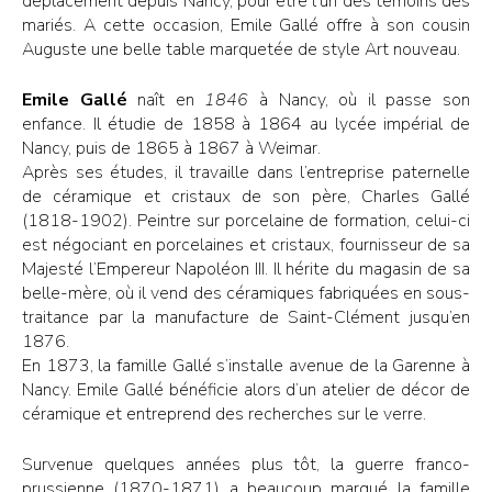
déplacement depuis Nancy, pour être l’un des témoins des
mariés. A cette occasion, Emile Gallé offre à son cousin
Auguste une belle table marquetée de style Art nouveau.
Emile Gallé
naît en
1846
à Nancy, où il passe son
enfance. Il étudie de 1858 à 1864 au lycée impérial de
Nancy, puis de 1865 à 1867 à Weimar.
Après ses études, il travaille dans l’entreprise paternelle
de céramique et cristaux de son père, Charles Gallé
(1818-1902). Peintre sur porcelaine de formation, celui-ci
est négociant en porcelaines et cristaux, fournisseur de sa
Majesté l’Empereur Napoléon III. Il hérite du magasin de sa
belle-mère, où il vend des céramiques fabriquées en sous-
traitance par la manufacture de Saint-Clément jusqu’en
1876.
En 1873, la famille Gallé s’installe avenue de la Garenne à
Nancy. Emile Gallé bénéficie alors d’un atelier de décor de
céramique et entreprend des recherches sur le verre.
Survenue quelques années plus tôt, la guerre franco-
prussienne (1870-1871) a beaucoup marqué la famille