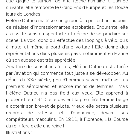
elle gagne le surnom de « la flèche humaine ». L’année
suivante, elle remporte le Grand Prix d’Europe et les Douze
jours de Londres.
Hélène Dutrieu maitrise son guidon à la perfection, au point
de réaliser d’impressionnantes acrobaties. Endurante, elle
a aussi le sens du spectacle et décide de se produire sur
scène. La voici donc qui effectue des loopings à vélo, puis
à moto et même à bord d’une voiture ! Elle donne des
représentations dans plusieurs pays, notamment en France
où son audace est très appréciée.
Amatrice de sensations fortes, Hélène Dutrieu est attirée
par l’aviation qui commence tout juste à se développer. Au
début du XXe siècle, peu d’hommes savent maîtriser les
premiers aéroplanes, et encore moins de femmes ! Mais
Hélène Dutrieu n’a pas froid aux yeux. Elle apprend à
piloter et, en 1910, elle devient la première femme belge
à obtenir son brevet de pilote. Mieux, elle battra plusieurs
records de vitesse et d’endurance, devant ses
compétiteurs masculins. En 1911, à Florence, « la Course
du roi » fera d’elle une reine !
Illustrations :