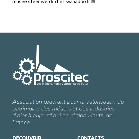
musee.steenwerck
chez
wanadoo.fr
Association œuvrant pour la valorisation du
patrimoine des métiers et des industries
d’hier à aujourd’hui en région Hauts-de-
France.
DÉCOUVRIR
CONTACTS