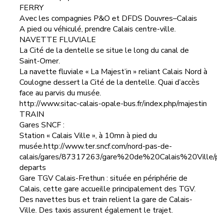
FERRY
Avec les compagnies P&O et DFDS Douvres–Calais
A pied ou véhiculé, prendre Calais centre-ville.
NAVETTE FLUVIALE
La Cité de la dentelle se situe le long du canal de
Saint-Omer.
La navette fluviale « La Majest’in » reliant Calais Nord à
Coulogne dessert la Cité de la dentelle. Quai d’accès
face au parvis du musée.
http://www.sitac-calais-opale-bus.fr/index.php/majestin
TRAIN
Gares SNCF :
Station « Calais Ville », à 10mn à pied du
musée.
http://www.ter.sncf.com/nord-pas-de-
calais/gares/87317263/gare%20de%20Calais%20Ville/p
departs
Gare TGV Calais-Frethun : située en périphérie de
Calais, cette gare accueille principalement des TGV.
Des navettes bus et train relient la gare de Calais-
Ville. Des taxis assurent également le trajet.