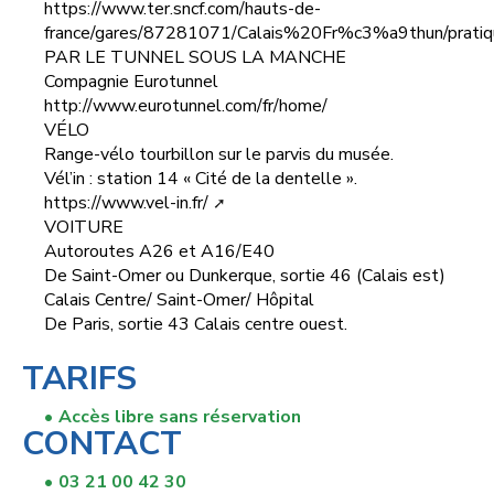
https://www.ter.sncf.com/hauts-de-
france/gares/87281071/Calais%20Fr%c3%a9thun/pratiq
PAR LE TUNNEL SOUS LA MANCHE
Compagnie Eurotunnel
http://www.eurotunnel.com/fr/home/
VÉLO
Range-vélo tourbillon sur le parvis du musée.
Vél’in : station 14 « Cité de la dentelle ».
https://www.vel-in.fr/
VOITURE
Autoroutes A26 et A16/E40
De Saint-Omer ou Dunkerque, sortie 46 (Calais est)
Calais Centre/ Saint-Omer/ Hôpital
De Paris, sortie 43 Calais centre ouest.
TARIFS
Accès libre sans réservation
CONTACT
03 21 00 42 30