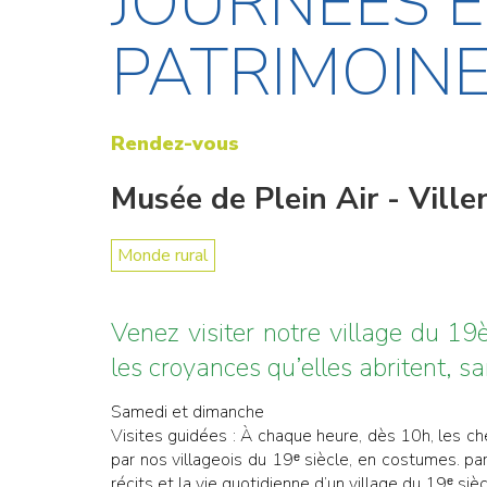
JOURNÉES 
PATRIMOIN
Rendez-vous
Musée de Plein Air - Vill
Monde rural
Venez visiter notre village du 19
les croyances qu’elles abritent, sa
Samedi et dimanche
Visites guidées : À chaque heure, dès 10h, les c
par nos villageois du 19ᵉ siècle, en costumes. pa
récits et la vie quotidienne d’un village du 19ᵉ sièc