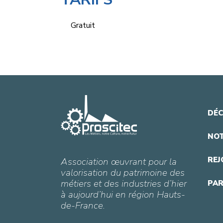
Gratuit
DÉC
NOT
REJ
Association œuvrant pour la
valorisation du patrimoine des
métiers et des industries d’hier
PAR
à aujourd’hui en région Hauts-
de-France.