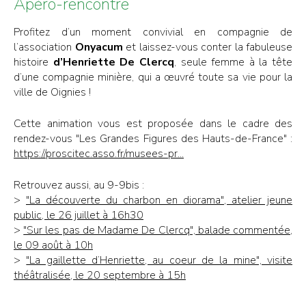
Apéro-rencontre
Profitez d’un moment convivial en compagnie de
l’association
Onyacum
et laissez-vous conter la fabuleuse
histoire
d’Henriette De Clercq
, seule femme à la tête
d’une compagnie minière, qui a œuvré toute sa vie pour la
ville de Oignies !
Cette animation vous est proposée dans le cadre des
rendez-vous "Les Grandes Figures des Hauts-de-France" :
https://proscitec.asso.fr/musees-pr...
Retrouvez aussi, au 9-9bis :
>
"La découverte du charbon en diorama", atelier jeune
public, le 26 juillet à 16h30
>
"Sur les pas de Madame De Clercq", balade commentée,
le 09 août à 10h
>
"La gaillette d’Henriette, au coeur de la mine", visite
théâtralisée, le 20 septembre à 15h