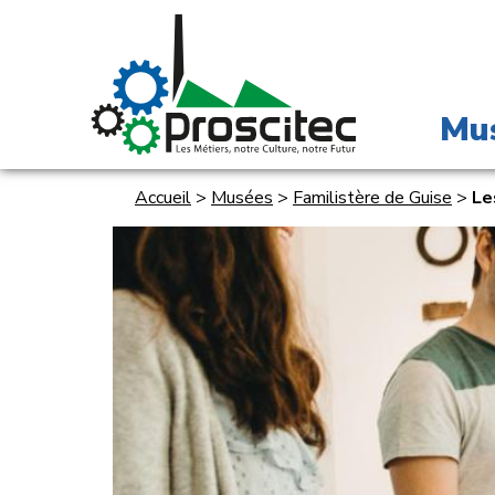
Mu
Accueil
>
Musées
>
Familistère de Guise
>
Le