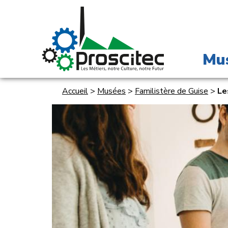
Mu
Accueil
>
Musées
>
Familistère de Guise
>
Le