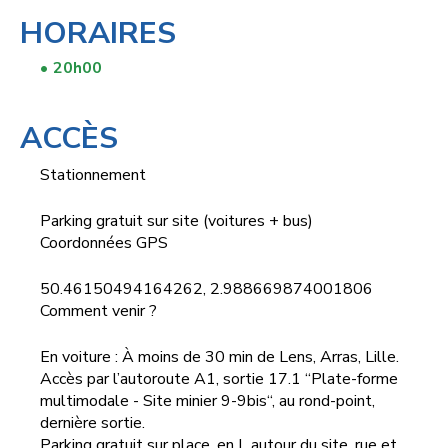
HORAIRES
20h00
ACCÈS
Stationnement
Parking gratuit sur site (voitures + bus)
Coordonnées GPS
50.46150494164262, 2.988669874001806
Comment venir ?
En voiture : À moins de 30 min de Lens, Arras, Lille.
Accès par l’autoroute A1, sortie 17.1 “Plate-forme
multimodale - Site minier 9-9bis“, au rond-point,
dernière sortie.
Parking gratuit sur place, en L autour du site, rue et