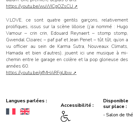
https://youtu.be/wuWICgOZsCU
V.LOVE, ce sont quatre gentils garçons, relativement
prolifiques, issus sur la scène lilloise (j’ai nommé : Hugo
Vamour – crin crin, Edouard Reynaert – stomp stomp,
Gwendal Cloarec – paf paf et Jean Penet – tût tût, qu’on a
vu officier au sein de Karma Sutra, Nouveaux Climats,
Hamada et bien d’autres), jouent ici une musique à mi-
chemin entre le garage en colère et la pop glorieuse des
années 60.
https://youtu.be/gfMHARFgUbw
Langues parlées :
Disponible
Accessibilité :
sur place :
- Salon de thé