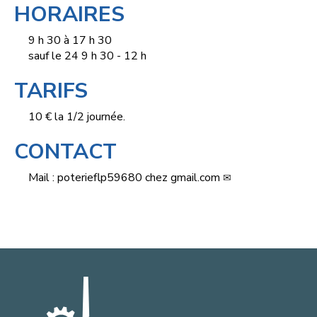
HORAIRES
9 h 30 à 17 h 30
sauf le 24 9 h 30 - 12 h
TARIFS
10 € la 1/2 journée.
CONTACT
Mail :
poterieflp59680
chez
gmail.com