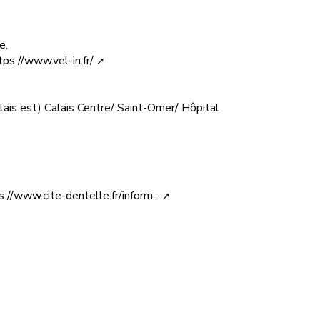
e.
tps://www.vel-in.fr/
ais est) Calais Centre/ Saint-Omer/ Hôpital
s://www.cite-dentelle.fr/inform...