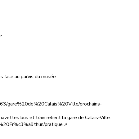
ès face au parvis du musée.
17263/gare%20de%20Calais%20Ville/prochains-
vettes bus et train relient la gare de Calais-Ville.
is%20Fr%c3%a9thun/pratique