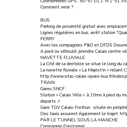
Coordonnées GPS : 50°57’01.1"N 1°51’35
Comment venir ?
BUS
Parking de proximité gratuit avec emplacem
Lignes régulières en bus, arrêt station "Qu
FERRY
Avec les compagnies P&O et DFDS Douvre
A pied ou véhiculé, prendre Calais centre-vil
NAVETTE FLUVIALE
La Cité de la dentelle se situe le long du c
La navette fluviale « La Majest’in » reliant
http://www.sitac-calais-opale-bus.fr/index.
TRAIN
Gares SNCF :
Station « Calais Ville », à 10mn à pied du 
departs
Gare TGV Calais-Frethun : située en périphér
Des taxis assurent également le trajet.
htt
PAR LE TUNNEL SOUS LA MANCHE
Compagnie Eurotunnel