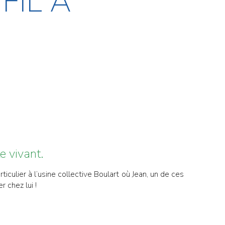
FIL À
le vivant.
rticulier à l’usine collective Boulart où Jean, un de ces
 chez lui !