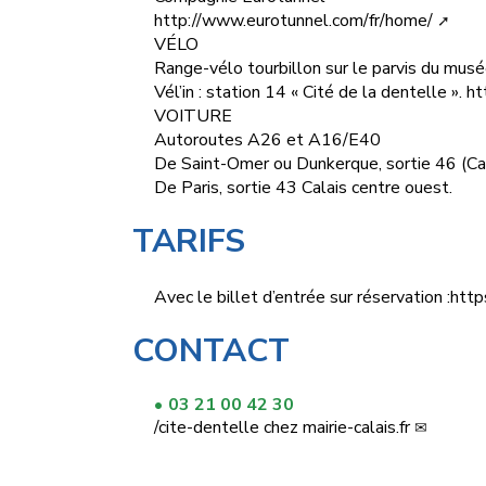
http://www.eurotunnel.com/fr/home/
VÉLO
Range-vélo tourbillon sur le parvis du musé
Vél’in : station 14 « Cité de la dentelle ».
ht
VOITURE
Autoroutes A26 et A16/E40
De Saint-Omer ou Dunkerque, sortie 46 (Cal
De Paris, sortie 43 Calais centre ouest.
TARIFS
Avec le billet d’entrée sur réservation :
http
CONTACT
03 21 00 42 30
/
cite-dentelle
chez
mairie-calais.fr