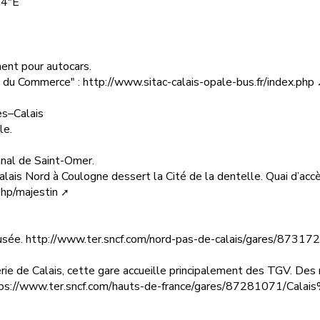
.4"E
ent pour autocars.
ai du Commerce" :
http://www.sitac-calais-opale-bus.fr/index.php
s–Calais
le.
anal de Saint-Omer.
 Calais Nord à Coulogne dessert la Cité de la dentelle. Quai d’acc
php/majestin
musée.
http://www.ter.sncf.com/nord-pas-de-calais/gares/873
ie de Calais, cette gare accueille principalement des TGV. Des na
ps://www.ter.sncf.com/hauts-de-france/gares/87281071/Cala