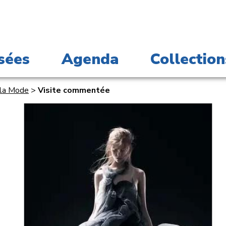
sées
Agenda
Collection
 la Mode
>
Visite commentée