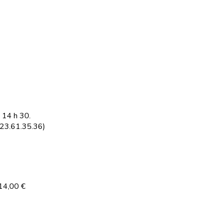
 14 h 30.
.23.61.35.36)
 14,00 €