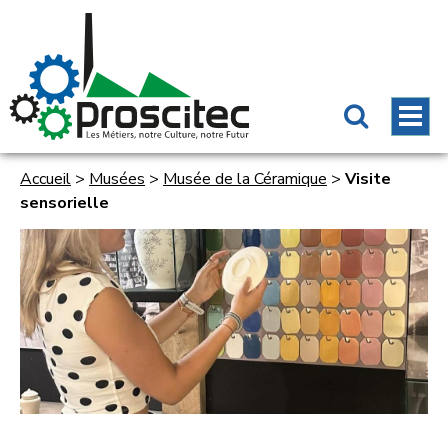
Accueil
>
Musées
>
Musée de la Céramique
>
Visite
sensorielle