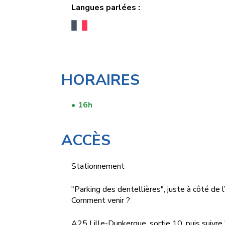
Langues parlées :
HORAIRES
16h
ACCÈS
Stationnement
"Parking des dentellières", juste à côté de l
Comment venir ?
A25 Lille-Dunkerque, sortie 10, puis suivre "