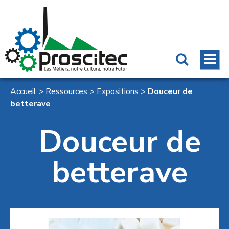
Accueil
>
Ressources
>
Expositions
>
Douceur de
betterave
Douceur de
betterave