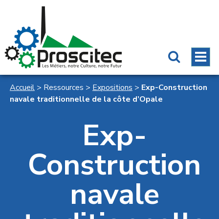
Accueil
>
Ressources
>
Expositions
>
Exp-Construction
navale traditionnelle de la côte d’Opale
Exp-
Construction
navale