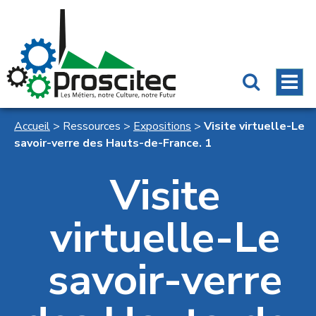
Accueil
>
Ressources
>
Expositions
>
Visite virtuelle-Le
savoir-verre des Hauts-de-France. 1
Visite
virtuelle-Le
savoir-verre