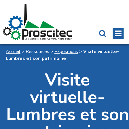
Accueil
>
Ressources
>
Expositions
>
Visite virtuelle-
Lumbres et son patrimoine
Visite
virtuelle-
Lumbres et son