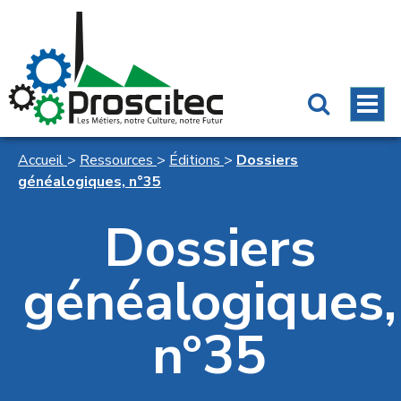
Accueil
>
Ressources
>
Éditions
>
Dossiers
généalogiques, n°35
Dossiers
généalogiques,
n°35