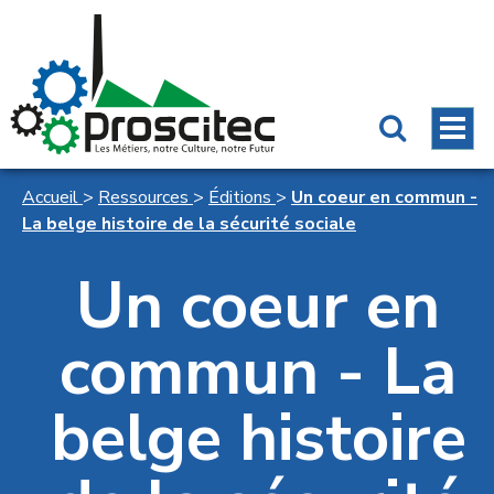
Accueil
>
Ressources
>
Éditions
>
Un coeur en commun -
La belge histoire de la sécurité sociale
Un coeur en
commun - La
belge histoire