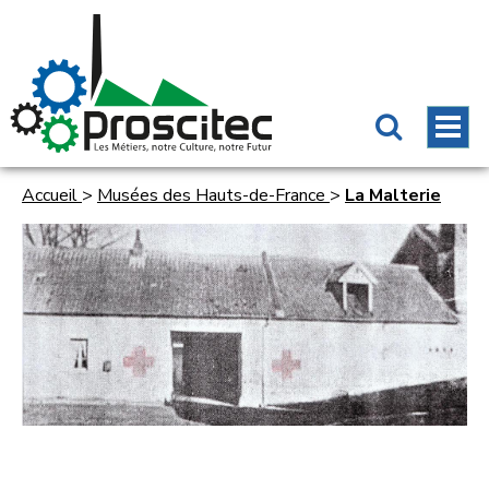
Accueil
>
Musées des Hauts-de-France
>
La Malterie