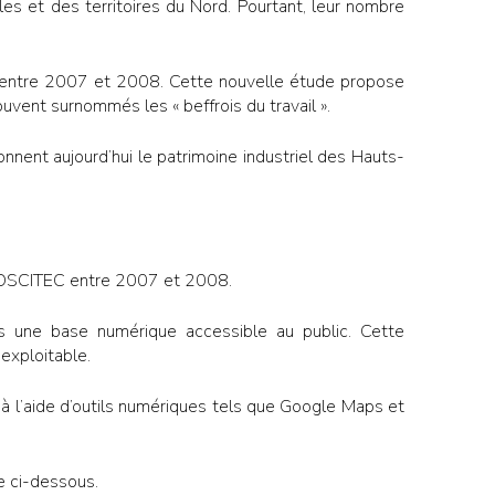
les et des territoires du Nord. Pourtant, leur nombre
sé entre 2007 et 2008. Cette nouvelle étude propose
uvent surnommés les « beffrois du travail ».
nnent aujourd’hui le patrimoine industriel des Hauts-
 PROSCITEC entre 2007 et 2008.
s une base numérique accessible au public. Cette
exploitable.
 à l’aide d’outils numériques tels que Google Maps et
e ci-dessous.