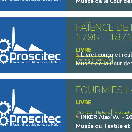
Musée de la Cour des
FAÏENCE DE 
1798 – 1871.
LIVRE
Livret conçu et réa
Verre et Céramique
Musée de la Cour des
FOURMIES 
LIVRE
Archives - Histoire
Vie quoti
INKER Alex W.
2
Musée du Textile et 