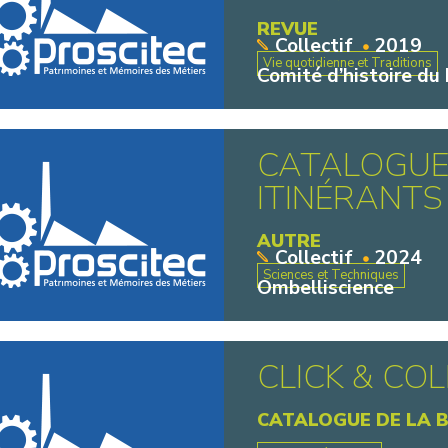
REVUE
Collectif
2019
Vie quotidienne et Traditions
Comité d’histoire du
CATALOGUE
ITINÉRANTS 
AUTRE
Collectif
2024
Sciences et Techniques
Ombelliscience
CLICK & CO
CATALOGUE DE LA 