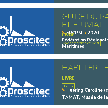
GUIDE DU P
ET FLUVIAL..
FRCPM
2020
LIVRE
Fédération Régionale
Monde maritime et fluvial
Maritimes
HABILLER L
LIVRE
Textile
Heering Caroline (di
TAMAT, Musée de la 