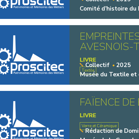
Comité d’histoire du
EMPREINTES
AVESNOIS-
LIVRE
Collectif
2025
Textile
Musée du Textile et 
FAÏENCE DE
LIVRE
Verre et Céramique
Rédaction de Domi