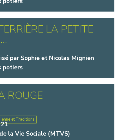
 potiers
FERRIÈRE LA PETITE
..
lisé par Sophie et Nicolas Mignien
 potiers
LA ROUGE
dienne et Traditions
021
de la Vie Sociale (MTVS)