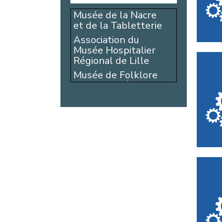
Musée de la Nacre
et de la Tabletterie
Association du
Musée Hospitalier
Régional de Lille
Musée de Folklore
Vie Frontalière de
Mouscron
Comité d’histoire du
Haut-Pays
Fédération
Régionale pour la
Culture et le
Patrimoine
Maritimes
Atelier du Livre
d’art et de
l’Estampe