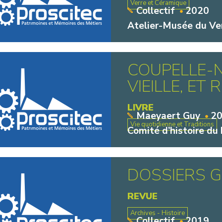
Verre et Céramique
Collectif
2020
Atelier-Musée du Ve
COUPELLE-N
VIEILLE, ET
LIVRE
Maeyaert Guy
2
Vie quotidienne et Traditions
Comité d’histoire du
DOSSIERS G
REVUE
Archives - Histoire
Collectif
2019