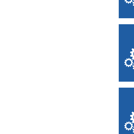
Atelier-Musée du
Verre (AMV)
La Rubanerie
Musée du Textile et
de la Vie Sociale
(MTVS)
Centre Historique
Minier
TAMAT, Musée de la
Tapisserie et des
Arts Textiles
Ombelliscience
Familistère de Guise
Cité des Électriciens
Musée de Folklore
et des Imaginaires
Maison de la Pierre
Musée de la Cour