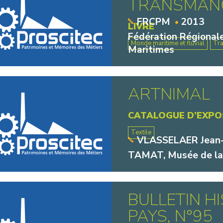
TRANSMANCH
FRCPM
2013
LIVRE
Fédération Régionale
Monde maritime et fluvial
Tr
Maritimes
ARTNIMAL
CATALOGUE D’EXPO
Textile
VLASSELAER Jean-P
TAMAT, Musée de la 
BULLETIN H
PAYS, N°95