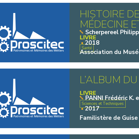
HISTOIRE D
MÉDECINE ET
Scherpereel Philip
LIVRE
2018
Santé
Association du Musée
L’ALBUM DU
LIVRE
PANNI Frédéric K. 
Sciences et Techniques
2017
Familistère de Guise