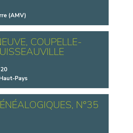
rre (AMV)
EUVE, COUPELLE-
 RUISSEAUVILLE
020
 Haut-Pays
ÉNÉALOGIQUES, N°35