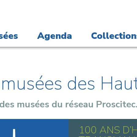
sées
Agenda
Collection
s musées des Hau
 des musées du réseau Proscitec
100 ANS D’