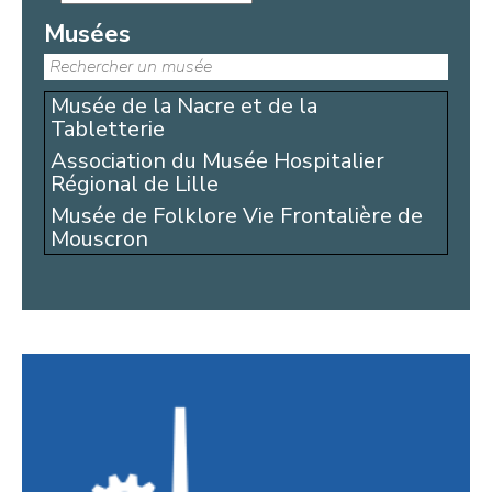
Musées
Musée de la Nacre et de la
Tabletterie
Association du Musée Hospitalier
Régional de Lille
Musée de Folklore Vie Frontalière de
Mouscron
Comité d’histoire du Haut-Pays
Fédération Régionale pour la Culture
et le Patrimoine Maritimes
Atelier du Livre d’art et de l’Estampe
Atelier-Musée du Verre (AMV)
La Rubanerie
Musée du Textile et de la Vie Sociale
(MTVS)