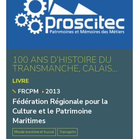
Centre Historique Minier
TAMAT, Musée de la Tapisserie et
des Arts Textiles
Ombelliscience
Familistère de Guise
Cité des Électriciens
Musée de Folklore et des Imaginaires
100 ANS D’HISTOIRE DU
Maison de la Pierre
TRANSMANCHE, CALAIS...
Musée de la Cour des potiers
LIVRE
Centre de Mémoire de la Verrerie
d’en Haut
FRCPM
2013
Fédération Régionale pour la
Culture et le Patrimoine
Maritimes
Monde maritime et fluvial
Transports