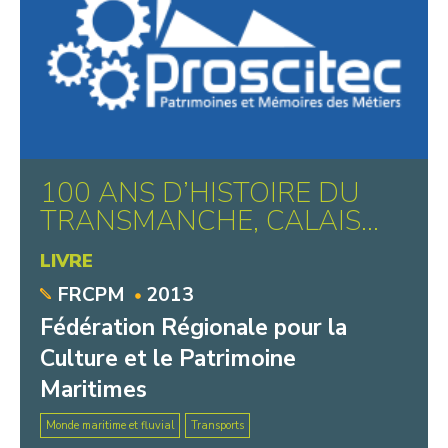
Centre Historique Minier
TAMAT, Musée de la Tapisserie et
des Arts Textiles
Ombelliscience
Familistère de Guise
Cité des Électriciens
Musée de Folklore et des Imaginaires
100 ANS D’HISTOIRE DU
Maison de la Pierre
TRANSMANCHE, CALAIS...
Musée de la Cour des potiers
LIVRE
Centre de Mémoire de la Verrerie
d’en Haut
FRCPM
2013
Fédération Régionale pour la
Culture et le Patrimoine
Maritimes
Monde maritime et fluvial
Transports