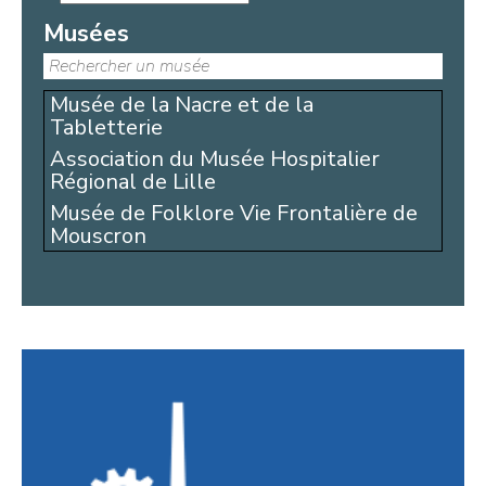
Musées
Musée de la Nacre et de la
Tabletterie
Association du Musée Hospitalier
Régional de Lille
Musée de Folklore Vie Frontalière de
Mouscron
Comité d’histoire du Haut-Pays
Fédération Régionale pour la Culture
et le Patrimoine Maritimes
Atelier du Livre d’art et de l’Estampe
Atelier-Musée du Verre (AMV)
La Rubanerie
Musée du Textile et de la Vie Sociale
(MTVS)