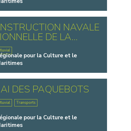
aritimes
ONSTRUCTION NAVALE
ONNELLE DE LA...
luvial
gionale pour la Culture et le
aritimes
AI DES PAQUEBOTS
luvial
Transports
gionale pour la Culture et le
aritimes