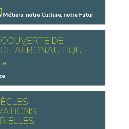
e
s Métiers, notre Culture, notre Futur
ÉCOUVERTE DE
AGE AÉRONAUTIQUE
ques
ce
IÈCLES
VATIONS
RIELLES