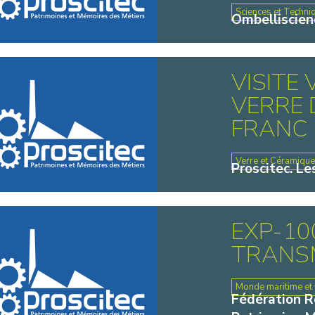
Sciences et Techni
Ombelliscien
VISITE
VERRE 
FRANC
Verre et Céramiqu
Proscitec. Le
EXP-10
TRANS
Monde maritime et f
Fédération Ré