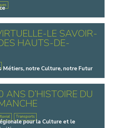
ques
ce
 VIRTUELLE-LE SAVOIR-
DES HAUTS-DE-
e
s Métiers, notre Culture, notre Futur
0 ANS D’HISTOIRE DU
MANCHE
luvial
Transports
gionale pour la Culture et le