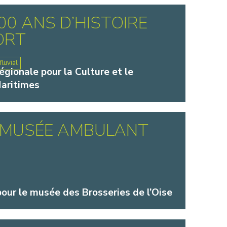
00 ANS D’HISTOIRE
ORT
luvial
gionale pour la Culture et le
aritimes
 MUSÉE AMBULANT
pour le musée des Brosseries de l’Oise