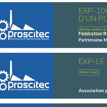
EXP-10
D’UN P
Monde maritime et f
Fédération Ré
Patrimoine M
EXP-LE
Métiers d’art
Association 