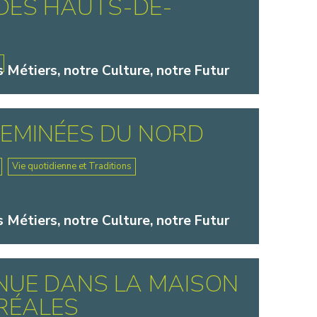
DES HAUTS-DE-
e
s Métiers, notre Culture, notre Futur
EMINÉES DU NORD
Vie quotidienne et Traditions
s Métiers, notre Culture, notre Futur
NUE DANS LA MAISON
RÉALES