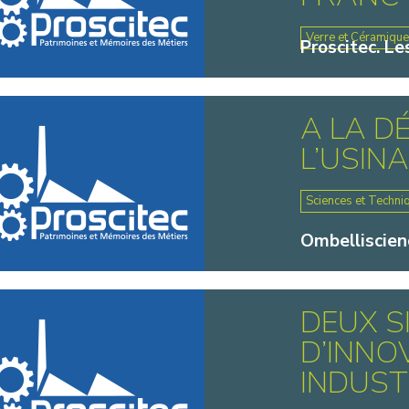
Verre et Céramiqu
Proscitec. Le
A LA D
L’USIN
Sciences et Techni
Ombelliscien
DEUX S
D’INNO
INDUST