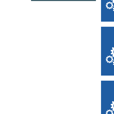
Brosseries de l’Oise
Comité d’histoire du
Haut-Pays
Fédération
Régionale pour la
Culture et le
Patrimoine
Maritimes
Museam
Ombelliscience
Proscitec. Les
Métiers, notre
Culture, notre Futur