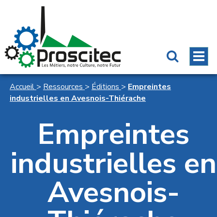
Accueil
>
Ressources
>
Éditions
>
Empreintes
industrielles en Avesnois-Thiérache
Empreintes
industrielles en
Avesnois-