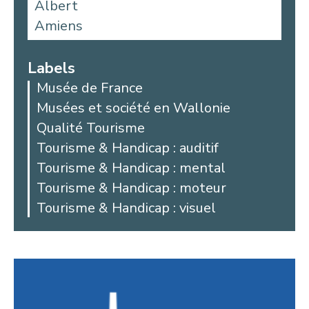
Albert
Amiens
Aniche
Argoules
Labels
Arques
Musée de France
Arras
Musées et société en Wallonie
Auby
Qualité Tourisme
Avesnes-les-Aubert
Tourisme & Handicap : auditif
Bailleul
Tourisme & Handicap : mental
Beaucamps-Ligny
Tourisme & Handicap : moteur
Beaurains
Tourisme & Handicap : visuel
Bellicourt
Berck
Béthune
Beussent
Blangy-sur-Bresle