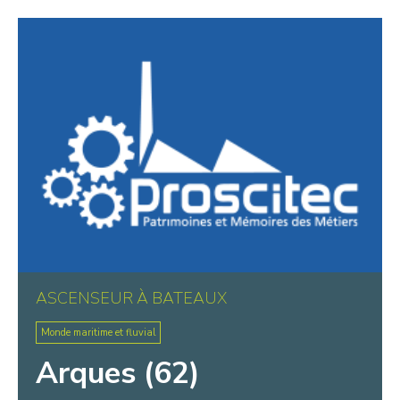
Warluis
Wasquehal
Wattignies
Wattrelos
Wissant
ASCENSEUR À BATEAUX
Monde maritime et fluvial
Arques (62)