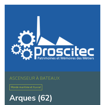
Warluis
Wasquehal
Wattignies
Wattrelos
Wissant
ASCENSEUR À BATEAUX
Monde maritime et fluvial
Arques (62)