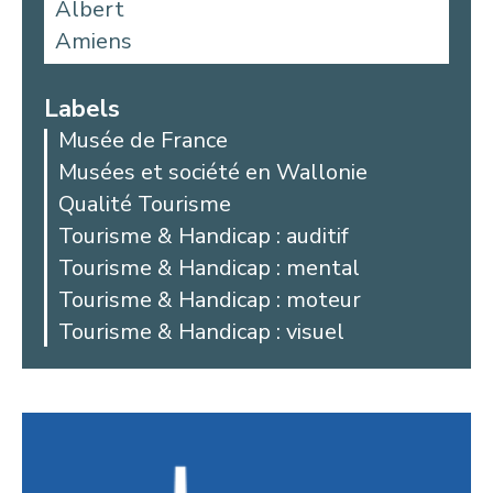
Albert
Amiens
Aniche
Argoules
Labels
Arques
Musée de France
Arras
Musées et société en Wallonie
Auby
Qualité Tourisme
Avesnes-les-Aubert
Tourisme & Handicap : auditif
Bailleul
Tourisme & Handicap : mental
Beaucamps-Ligny
Tourisme & Handicap : moteur
Beaurains
Tourisme & Handicap : visuel
Bellicourt
Berck
Béthune
Beussent
Blangy-sur-Bresle