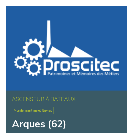
Warluis
Wasquehal
Wattignies
Wattrelos
Wissant
ASCENSEUR À BATEAUX
Monde maritime et fluvial
Arques (62)