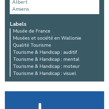
Albert
Amiens
Aniche
Argoules
Labels
Arques
Musée de France
Arras
Musées et société en Wallonie
Auby
Qualité Tourisme
Avesnes-les-Aubert
Tourisme & Handicap : auditif
Bailleul
Tourisme & Handicap : mental
Beaucamps-Ligny
Tourisme & Handicap : moteur
Beaurains
Tourisme & Handicap : visuel
Bellicourt
Berck
Béthune
Beussent
Blangy-sur-Bresle