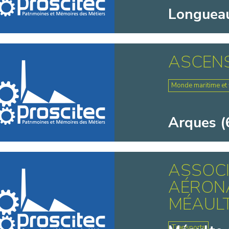
Longueau
ASCEN
Monde maritime et f
Arques (
ASSOC
AÉRONA
MÉAULTE
Transports