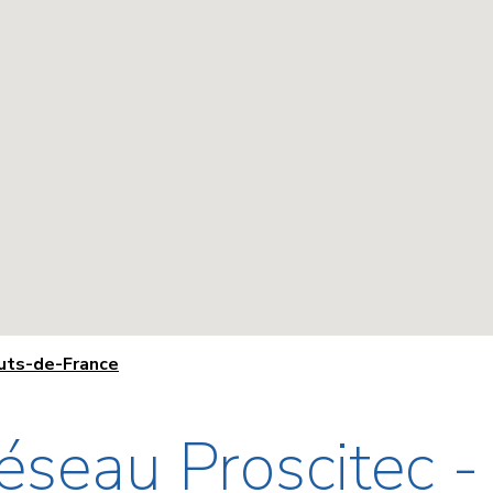
auts-de-France
éseau Proscitec 