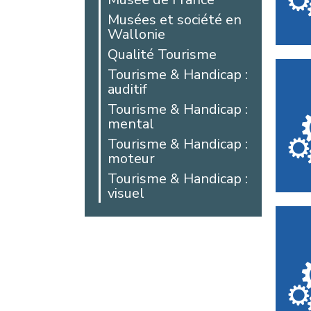
Arras
Musées et société en
Wallonie
Auby
Qualité Tourisme
Avesnes-les-
Aubert
Tourisme & Handicap :
auditif
Bailleul
Tourisme & Handicap :
Beaucamps-Ligny
mental
Beaurains
Tourisme & Handicap :
Bellicourt
moteur
Berck
Tourisme & Handicap :
Béthune
visuel
Beussent
Blangy-sur-Bresle
Bohain-en-
Vermandois
Boulogne-sur-Mer
Boussois