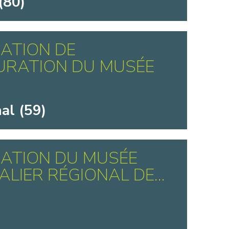
(80)
ATION DE
URATION DU MUSÉE
al (59)
ATION DU MUSÉE
ALIER RÉGIONAL DE...
)