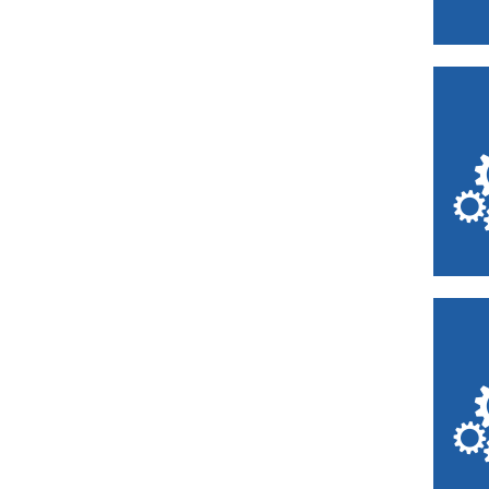
Bruay-la-Buissière
Buironfosse
Calais
Caudry
Chantilly
Chéreng
Comines
Compiègne
Creil
Creuse
Crèvecœur-le-
Grand
Denain
Desvres
Douai