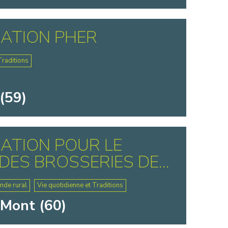
ATION PHER
Traditions
(59)
ATION POUR LE
DES BROSSERIES DE...
nde rural
Vie quotidienne et Traditions
-Mont (60)