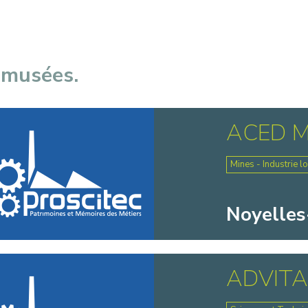
 musées.
ACED M
Mines - Industrie l
Noyelles
ADVIT