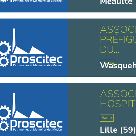
Méaulte 
ASSOCI
PRÉFIG
DU...
Wasqueh
Textile
ASSOCI
HOSPIT
Santé
Lille (59