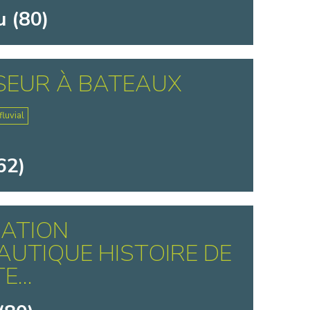
 (80)
SEUR À BATEAUX
luvial
62)
IATION
UTIQUE HISTOIRE DE
...