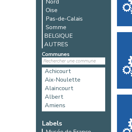
Nord
Oise
Pas-de-Calais
Somme
BELGIQUE
AUTRES
Communes
Achicourt
Aix-Noulette
Alaincourt
Albert
Amiens
Aniche
Argoules
Labels
Arques
Musée de France