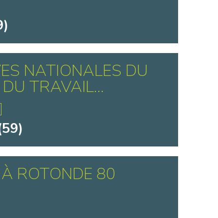
9)
ES NATIONALES DU
DU TRAVAIL...
(59)
 À ROTONDE 80