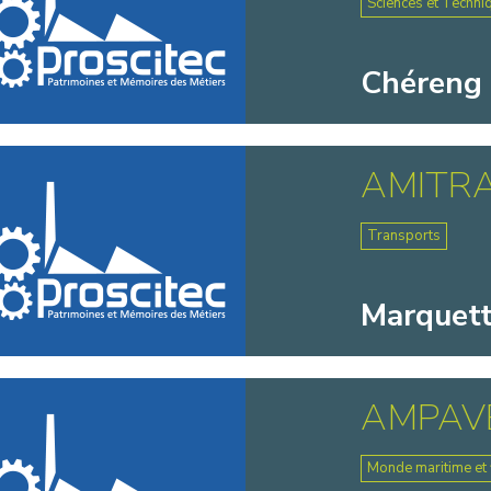
Sciences et Techni
Chéreng 
AMITR
Transports
Marquette
AMPAV
Monde maritime et f