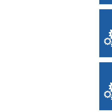
Dunkerque
Escaudain
Étaples
Eu
Fauquembergues
Felleries
Ferrière-la-Petite
Flers-en-Escrebieux
Fourmies
Francières
Fresnes-sur-Escaut
Fresnoy-le-Grand
Fretin
Frévent
Godewaersvelde
Guise