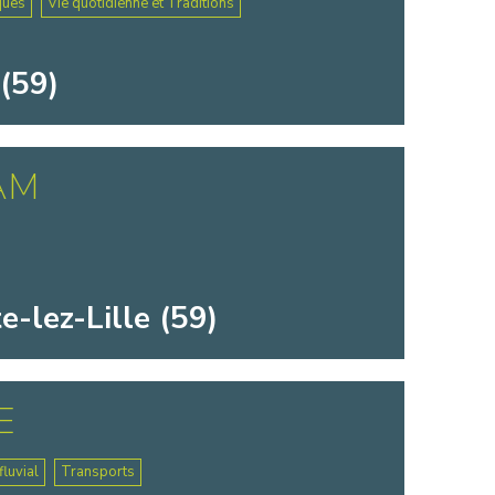
ques
Vie quotidienne et Traditions
(59)
AM
-lez-Lille (59)
E
luvial
Transports