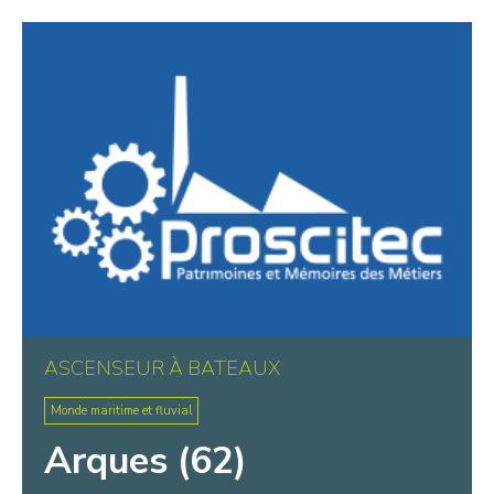
Warluis
Wasquehal
Wattignies
Wattrelos
Wissant
ASCENSEUR À BATEAUX
Monde maritime et fluvial
Arques (62)