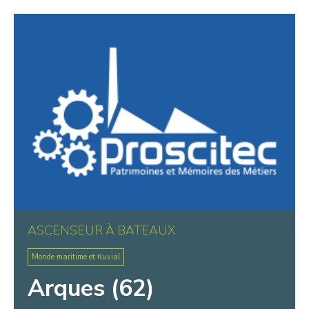
Warluis
Wasquehal
Wattignies
Wattrelos
Wissant
ASCENSEUR À BATEAUX
Monde maritime et fluvial
Arques (62)