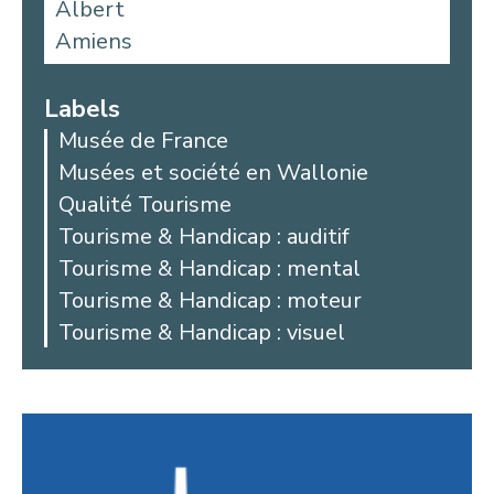
Albert
Amiens
Aniche
Argoules
Labels
Arques
Musée de France
Arras
Musées et société en Wallonie
Auby
Qualité Tourisme
Avesnes-les-Aubert
Tourisme & Handicap : auditif
Bailleul
Tourisme & Handicap : mental
Beaucamps-Ligny
Tourisme & Handicap : moteur
Beaurains
Tourisme & Handicap : visuel
Bellicourt
Berck
Béthune
Beussent
Blangy-sur-Bresle