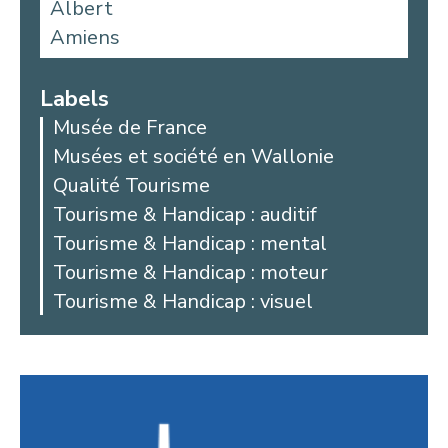
Albert
Amiens
Aniche
Argoules
Labels
Arques
Musée de France
Arras
Musées et société en Wallonie
Auby
Qualité Tourisme
Avesnes-les-Aubert
Tourisme & Handicap : auditif
Bailleul
Tourisme & Handicap : mental
Beaucamps-Ligny
Tourisme & Handicap : moteur
Beaurains
Tourisme & Handicap : visuel
Bellicourt
Berck
Béthune
Beussent
Blangy-sur-Bresle