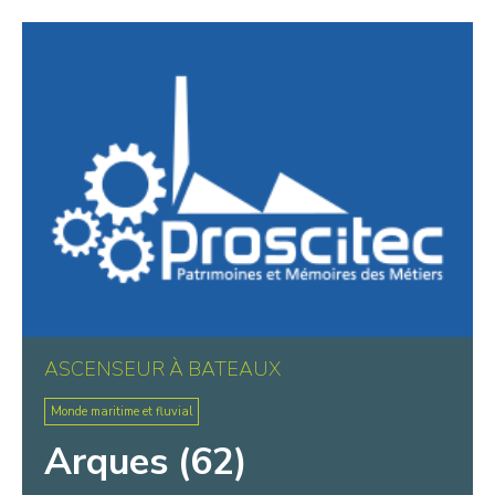
Warluis
Wasquehal
Wattignies
Wattrelos
Wissant
ASCENSEUR À BATEAUX
Monde maritime et fluvial
Arques (62)