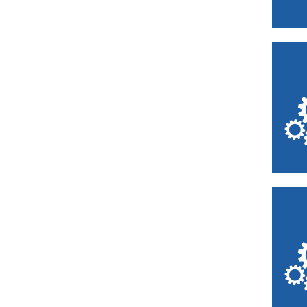
Bruay-la-Buissière
Buironfosse
Calais
Caudry
Chantilly
Chéreng
Comines
Compiègne
Creil
Creuse
Crèvecœur-le-
Grand
Denain
Desvres
Douai