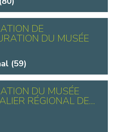
(80)
ATION DE
URATION DU MUSÉE
al (59)
ATION DU MUSÉE
ALIER RÉGIONAL DE...
)