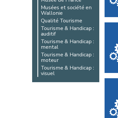
Arras
Musées et société en
Wallonie
Auby
Qualité Tourisme
Avesnes-les-
Aubert
Tourisme & Handicap :
auditif
Bailleul
Tourisme & Handicap :
Beaucamps-Ligny
mental
Beaurains
Tourisme & Handicap :
Bellicourt
moteur
Berck
Tourisme & Handicap :
Béthune
visuel
Beussent
Blangy-sur-Bresle
Bohain-en-
Vermandois
Boulogne-sur-Mer
Boussois