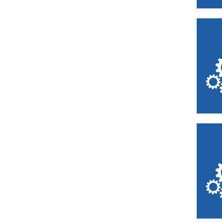
Dunkerque
Escaudain
Étaples
Eu
Fauquembergues
Felleries
Ferrière-la-Petite
Flers-en-Escrebieux
Fourmies
Francières
Fresnes-sur-Escaut
Fresnoy-le-Grand
Fretin
Frévent
Godewaersvelde
Guise