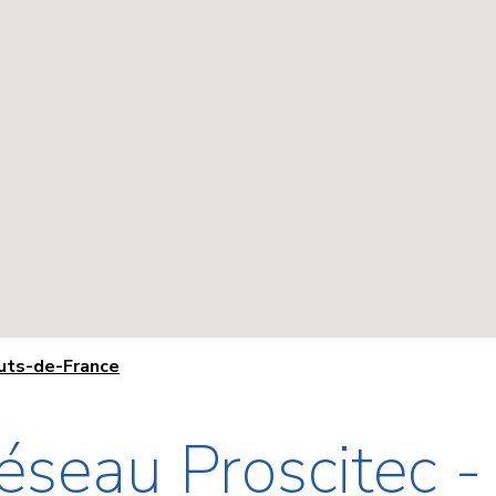
auts-de-France
éseau Proscitec 