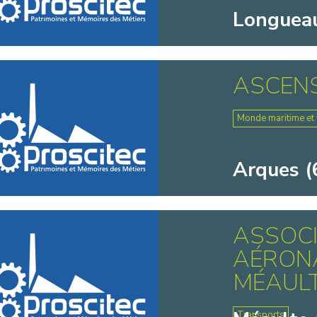
Longueau
ASCEN
Monde maritime et f
Arques (
ASSOC
AÉRONA
MÉAULTE
Transports