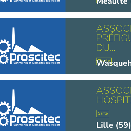
Méaulte 
ASSOCI
PRÉFIG
DU...
Wasqueh
Textile
ASSOCI
HOSPIT
Santé
Lille (59