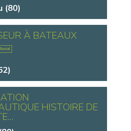
 (80)
SEUR À BATEAUX
luvial
62)
IATION
UTIQUE HISTOIRE DE
...