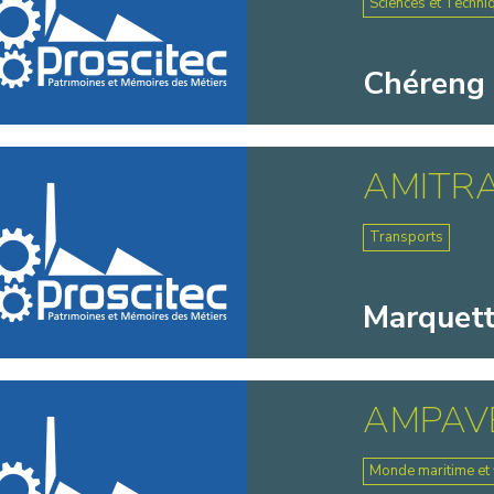
Sciences et Techni
Chéreng 
AMITR
Transports
Marquette
AMPAV
Monde maritime et f