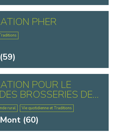
ATION PHER
Traditions
(59)
ATION POUR LE
DES BROSSERIES DE...
nde rural
Vie quotidienne et Traditions
-Mont (60)