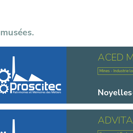
 musées.
ACED M
Mines - Industrie l
Noyelles
ADVIT