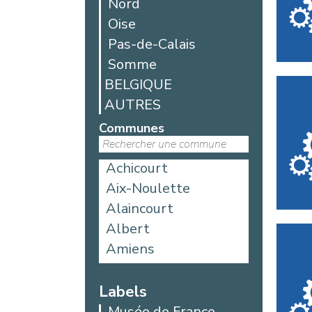
Nord
Oise
Pas-de-Calais
Somme
BELGIQUE
AUTRES
Communes
Achicourt
Aix-Noulette
Alaincourt
Albert
Amiens
Aniche
Argoules
Labels
Arques
Musée de France