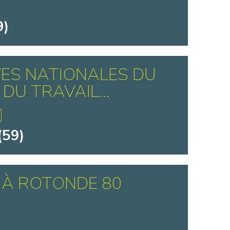
9)
ES NATIONALES DU
DU TRAVAIL...
(59)
 À ROTONDE 80