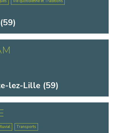
ques
Vie quotidienne et Traditions
(59)
AM
-lez-Lille (59)
E
luvial
Transports