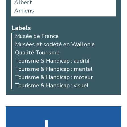
Albert
Amiens
Aniche
Argoules
Labels
Arques
Musée de France
Arras
Musées et société en Wallonie
Auby
Qualité Tourisme
Avesnes-les-Aubert
Tourisme & Handicap : auditif
Bailleul
Tourisme & Handicap : mental
Beaucamps-Ligny
Tourisme & Handicap : moteur
Beaurains
Tourisme & Handicap : visuel
Bellicourt
Berck
Béthune
Beussent
Blangy-sur-Bresle