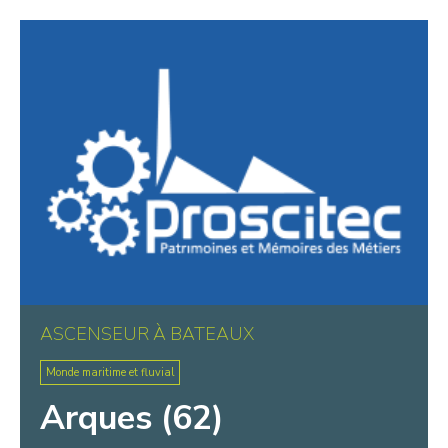
Warluis
Wasquehal
Wattignies
Wattrelos
Wissant
ASCENSEUR À BATEAUX
Monde maritime et fluvial
Arques (62)