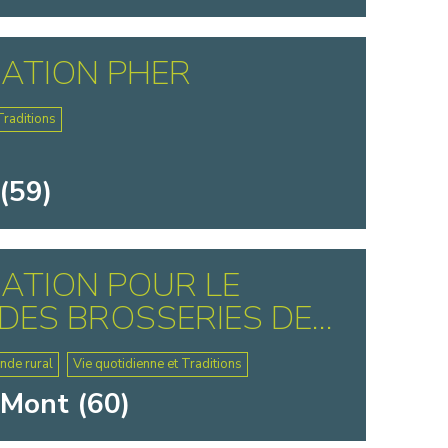
ATION PHER
Traditions
(59)
ATION POUR LE
DES BROSSERIES DE...
nde rural
Vie quotidienne et Traditions
-Mont (60)