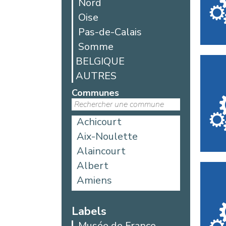
Nord
Oise
Pas-de-Calais
Somme
BELGIQUE
AUTRES
Communes
Achicourt
Aix-Noulette
Alaincourt
Albert
Amiens
Aniche
Argoules
Labels
Arques
Musée de France