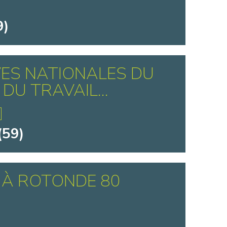
9)
ES NATIONALES DU
DU TRAVAIL...
(59)
 À ROTONDE 80