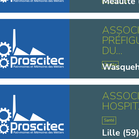
Méaulte 
ASSOCI
PRÉFIG
DU...
Wasqueh
Textile
ASSOCI
HOSPIT
Santé
Lille (59