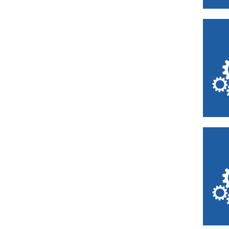
Dunkerque
Escaudain
Étaples
Eu
Fauquembergues
Felleries
Ferrière-la-Petite
Flers-en-Escrebieux
Fourmies
Francières
Fresnes-sur-Escaut
Fresnoy-le-Grand
Fretin
Frévent
Godewaersvelde
Guise