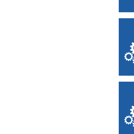
Bruay-la-Buissière
Buironfosse
Calais
Caudry
Chantilly
Chéreng
Comines
Compiègne
Creil
Creuse
Crèvecœur-le-
Grand
Denain
Desvres
Douai