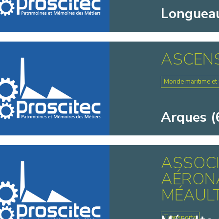
Longueau
ASCEN
Monde maritime et f
Arques (
ASSOC
AÉRONA
MÉAULTE
Transports