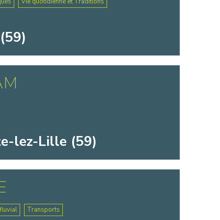
ques
Vie quotidienne et Traditions
(59)
AM
-lez-Lille (59)
E
luvial
Transports