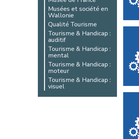
Arras
Musées et société en
Wallonie
Auby
Qualité Tourisme
Avesnes-les-
Aubert
Tourisme & Handicap :
auditif
Bailleul
Tourisme & Handicap :
Beaucamps-Ligny
mental
Beaurains
Tourisme & Handicap :
Bellicourt
moteur
Berck
Tourisme & Handicap :
Béthune
visuel
Beussent
Blangy-sur-Bresle
Bohain-en-
Vermandois
Boulogne-sur-Mer
Boussois