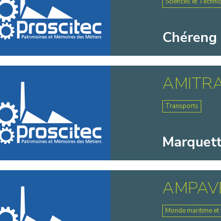
Sciences et Techni
Chéreng 
AMITR
Transports
Marquette
AMPAV
Monde maritime et f