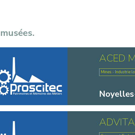
 musées.
ACED M
Mines - Industrie l
Noyelles
ADVIT