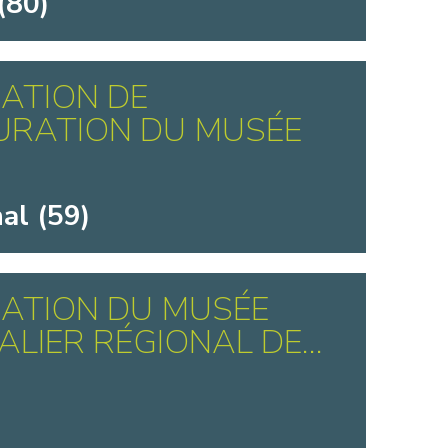
(80)
ATION DE
URATION DU MUSÉE
al (59)
ATION DU MUSÉE
ALIER RÉGIONAL DE...
)