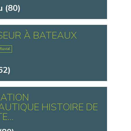
 (80)
SEUR À BATEAUX
luvial
62)
IATION
UTIQUE HISTOIRE DE
...