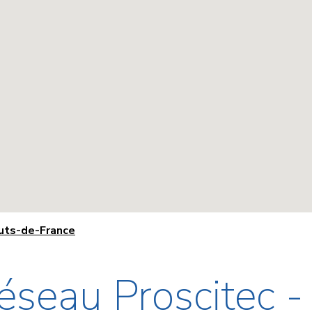
auts-de-France
éseau Proscitec 