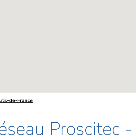
auts-de-France
éseau Proscitec 