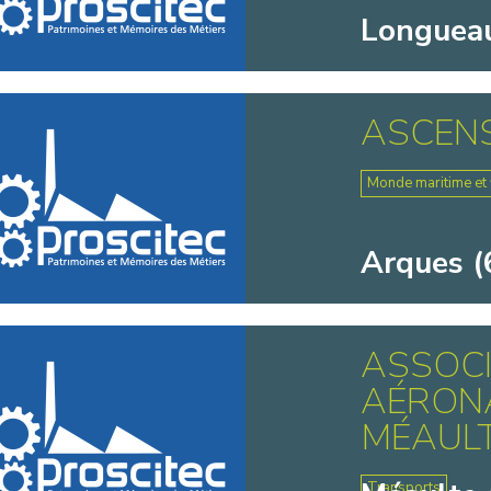
Longueau
ASCEN
Monde maritime et f
Arques (
ASSOC
AÉRONA
MÉAULTE
Transports