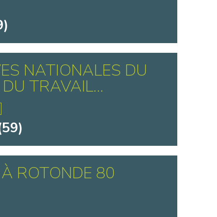
9)
ES NATIONALES DU
DU TRAVAIL...
(59)
 À ROTONDE 80