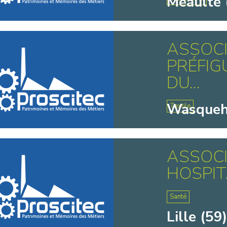
Méaulte 
ASSOCI
PRÉFIG
DU...
Wasqueh
Textile
ASSOCI
HOSPIT
Santé
Lille (59