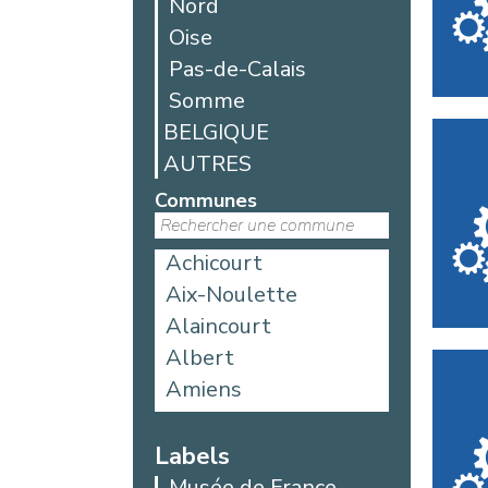
Nord
Oise
Pas-de-Calais
Somme
BELGIQUE
AUTRES
Communes
Achicourt
Aix-Noulette
Alaincourt
Albert
Amiens
Aniche
Argoules
Labels
Arques
Musée de France