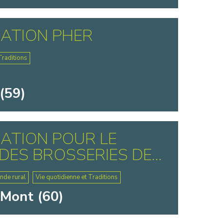
ATION PHER
Traditions
(59)
ATION POUR LE
DES BROSSERIES DE...
nde rural
Vie quotidienne et Traditions
-Mont (60)