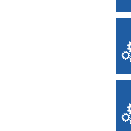
Bruay-la-Buissière
Buironfosse
Calais
Caudry
Chantilly
Chéreng
Comines
Compiègne
Creil
Creuse
Crèvecœur-le-
Grand
Denain
Desvres
Douai