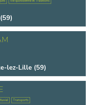
ques
Vie quotidienne et Traditions
(59)
AM
-lez-Lille (59)
E
luvial
Transports