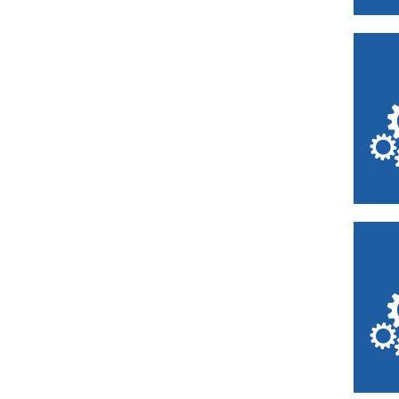
Dunkerque
Escaudain
Étaples
Eu
Fauquembergues
Felleries
Ferrière-la-Petite
Flers-en-Escrebieux
Fourmies
Francières
Fresnes-sur-Escaut
Fresnoy-le-Grand
Fretin
Frévent
Godewaersvelde
Guise