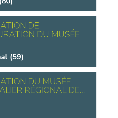
(80)
ATION DE
URATION DU MUSÉE
al (59)
ATION DU MUSÉE
ALIER RÉGIONAL DE...
)