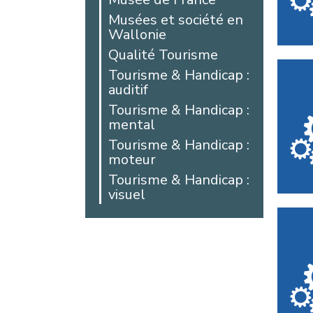
Arras
Musées et société en
Wallonie
Auby
Qualité Tourisme
Avesnes-les-
Aubert
Tourisme & Handicap :
auditif
Bailleul
Tourisme & Handicap :
Beaucamps-Ligny
mental
Beaurains
Tourisme & Handicap :
Bellicourt
moteur
Berck
Tourisme & Handicap :
Béthune
visuel
Beussent
Blangy-sur-Bresle
Bohain-en-
Vermandois
Boulogne-sur-Mer
Boussois