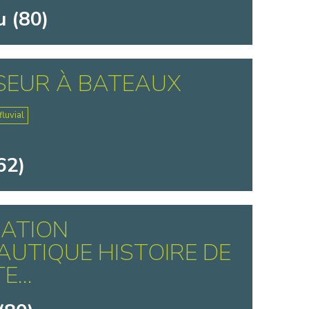
 (80)
SEUR À BATEAUX
luvial
62)
IATION
UTIQUE HISTOIRE DE
...