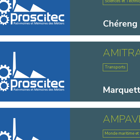
Sciences et Techni
Chéreng 
AMITR
Transports
Marquette
AMPAV
Monde maritime et f