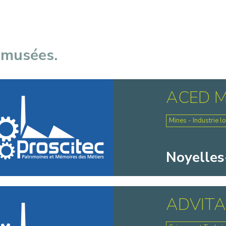
 musées.
ACED M
Mines - Industrie l
Noyelles
ADVIT