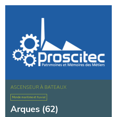
Warluis
Wasquehal
Wattignies
Wattrelos
Wissant
ASCENSEUR À BATEAUX
Monde maritime et fluvial
Arques (62)