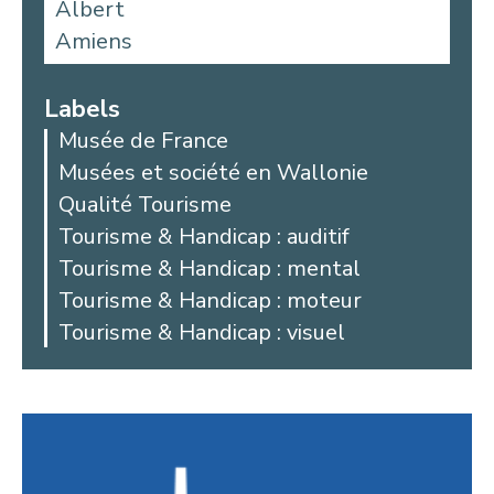
Albert
Amiens
Aniche
Argoules
Labels
Arques
Musée de France
Arras
Musées et société en Wallonie
Auby
Qualité Tourisme
Avesnes-les-Aubert
Tourisme & Handicap : auditif
Bailleul
Tourisme & Handicap : mental
Beaucamps-Ligny
Tourisme & Handicap : moteur
Beaurains
Tourisme & Handicap : visuel
Bellicourt
Berck
Béthune
Beussent
Blangy-sur-Bresle