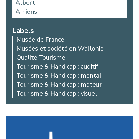
Albert
Amiens
Aniche
Argoules
Labels
Arques
Musée de France
Arras
Musées et société en Wallonie
Auby
Qualité Tourisme
Avesnes-les-Aubert
Tourisme & Handicap : auditif
Bailleul
Tourisme & Handicap : mental
Beaucamps-Ligny
Tourisme & Handicap : moteur
Beaurains
Tourisme & Handicap : visuel
Bellicourt
Berck
Béthune
Beussent
Blangy-sur-Bresle