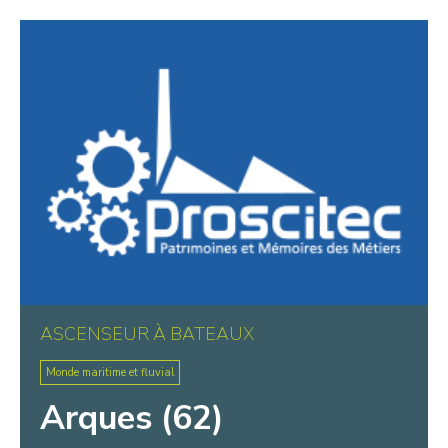
Warluis
Wasquehal
Wattignies
Wattrelos
Wissant
ASCENSEUR À BATEAUX
Monde maritime et fluvial
Arques (62)